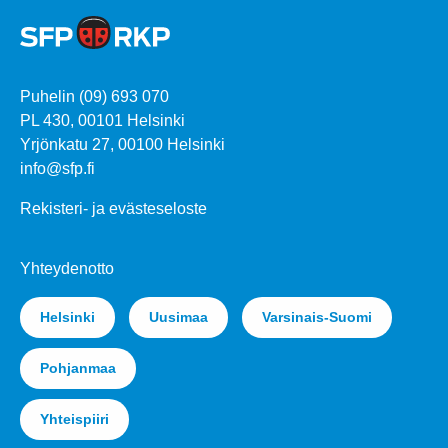
Puhelin (09) 693 070
PL 430, 00101 Helsinki
Yrjönkatu 27, 00100 Helsinki
info@sfp.fi
Rekisteri- ja evästeseloste
Yhteydenotto
Helsinki
Uusimaa
Varsinais-Suomi
Pohjanmaa
Yhteispiiri