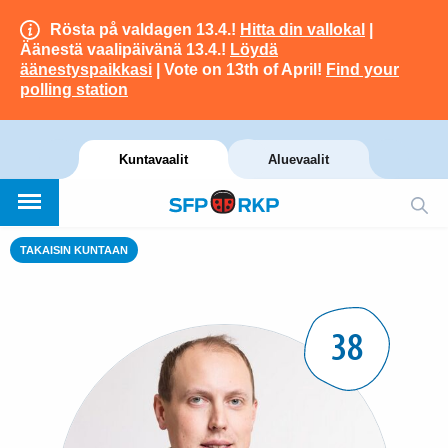
Rösta på valdagen 13.4.!
Hitta din vallokal
|
Äänestä vaalipäivänä 13.4.!
Löydä
äänestyspaikkasi
| Vote on 13th of April!
Find your
polling station
Kuntavaalit
Aluevaalit
TAKAISIN KUNTAAN
38