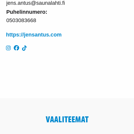
jens.antus@saunalahti.fi
Puhelinnumero:
0503083668
https://jensantus.com
VAALITEEMAT