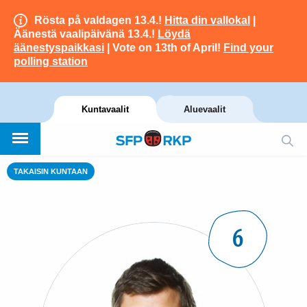
Rösta på valdagen 13.4.!
Hitta din vallokal
|
Äänestä vaalipäivänä 13.4.!
Löydä
äänestyspaikkasi
| Vote on 13th of April!
Find your
polling station
Kuntavaalit
Aluevaalit
TAKAISIN KUNTAAN
6