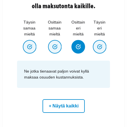
olla maksutonta kaikille.
Täysin
Osittain
Osittain
Täysin
samaa
samaa
eri
eri
mieltä
mieltä
mieltä
mieltä
Ne jotka tienaavat paljon voivat kyllä
maksaa osuuden kustannuksista.
+ Näytä kaikki