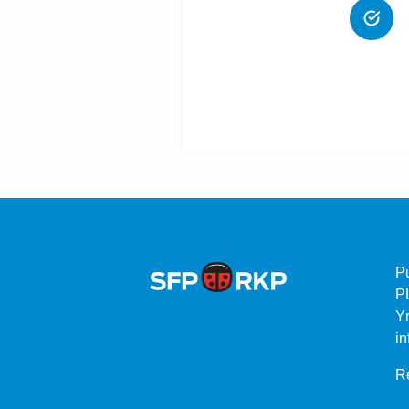
P
P
Yr
in
Re