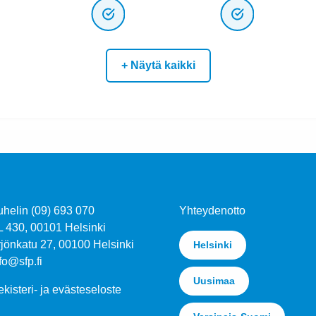
+ Näytä kaikki
uhelin (09) 693 070
Yhteydenotto
L 430, 00101 Helsinki
jönkatu 27, 00100 Helsinki
Helsinki
fo@sfp.fi
Uusimaa
kisteri- ja evästeseloste