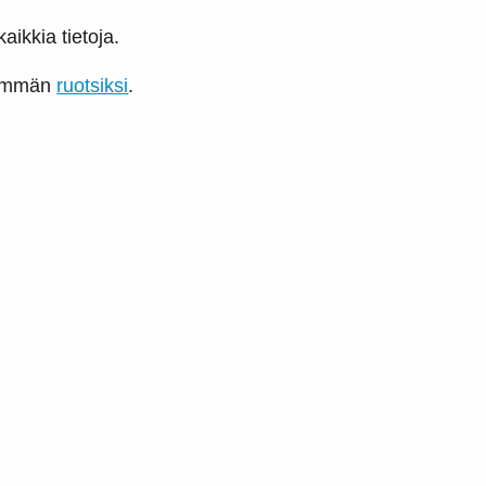
aikkia tietoja.
nemmän
ruotsiksi
.