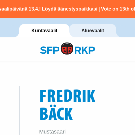
vaalipäivänä 13.4.!
Löydä äänestyspaikkasi
| Vote on 13th of
Kuntavaalit
Aluevaalit
FREDRIK
BÄCK
Mustasaari