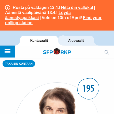
Rösta på valdagen 13.4.!
Hitta din vallokal
|
Äänestä vaalipäivänä 13.4.!
Löydä
äänestyspaikkasi
| Vote on 13th of April!
Find your
polling station
Kuntavaalit
Aluevaalit
TAKAISIN KUNTAAN
195