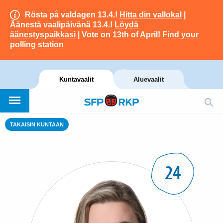
Rösta på valdagen 13.4.!
Hitta din vallokal
|
Äänestä vaalipäivänä 13.4.!
Löydä
äänestyspaikkasi
| Vote on 13th of April!
Find your
polling station
Kuntavaalit
Aluevaalit
TAKAISIN KUNTAAN
24