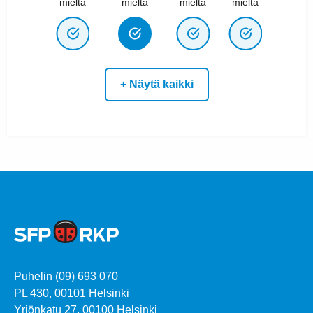
mieltä
mieltä
mieltä
mieltä
+ Näytä kaikki
Puhelin (09) 693 070
PL 430, 00101 Helsinki
Yrjönkatu 27, 00100 Helsinki