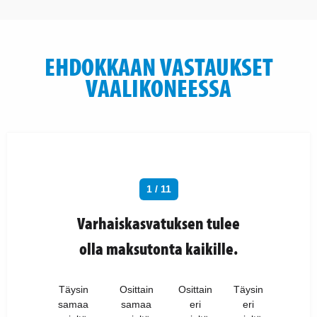
EHDOKKAAN VASTAUKSET
VAALIKONEESSA
1 / 11
Varhaiskasvatuksen tulee
olla maksutonta kaikille.
Täysin
Osittain
Osittain
Täysin
samaa
samaa
eri
eri