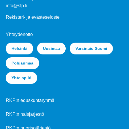
info@sfp.fi
Rekisteri- ja evästeseloste
Yhteydenotto
Helsinki
Uusimaa
Varsinais-Suomi
Pohjanmaa
Yhteispiiri
RKP:n eduskuntaryhmä
RKP:n naisjärjestö
RKP:n nuorisojärjestö