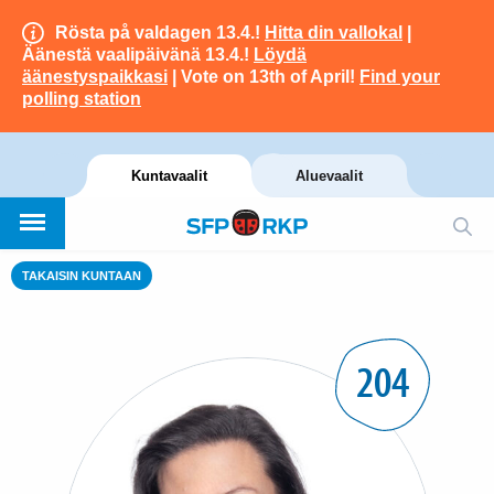
Rösta på valdagen 13.4.!
Hitta din vallokal
|
Äänestä vaalipäivänä 13.4.!
Löydä
äänestyspaikkasi
| Vote on 13th of April!
Find your
polling station
Kuntavaalit
Aluevaalit
TAKAISIN KUNTAAN
204