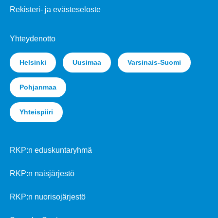
Rekisteri- ja evästeseloste
Yhteydenotto
Helsinki
Uusimaa
Varsinais-Suomi
Pohjanmaa
Yhteispiiri
RKP:n eduskuntaryhmä
RKP:n naisjärjestö
RKP:n nuorisojärjestö