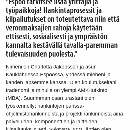
"Espoo tarvitsee lisää yrittäjiä ja
työpaikkoja! Hankintaprosessit ja
kilpailutukset on toteutettava niin että
veronmaksajien rahoja käytetään
ettisesti, sosiaalisesti ja ympräistön
kannalta kestävällä tavalla-paremman
tulevaisuuden puolesta."
Nimeni on Charlotta Jakobsson ja asun
Kauklahdessa Espoossa, yhdessä mieheni ja
kahden lapsemme kanssa. Olen koulutukseltani
tradenomi ja minulla on ylempi AMK-tutkinto
(MBA). Suurimman osan urastani olen
työskennellyt hankintojen parissa-
ohjelmistohankinnoista ja projektihankinnoista aina
palveluiden, komponenttien ja laitteiden
kilpailutuksiin asti. Syksystä 2021 lähtien olen