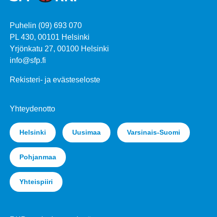
Puhelin (09) 693 070
PL 430, 00101 Helsinki
Yrjönkatu 27, 00100 Helsinki
info@sfp.fi
Rekisteri- ja evästeseloste
Yhteydenotto
Helsinki
Uusimaa
Varsinais-Suomi
Pohjanmaa
Yhteispiiri