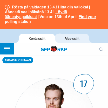
Rösta på valdagen 13.4.!
Hitta din vallokal
|
Äänestä vaalipäivänä 13.4.!
Löydä
äänestyspaikkasi
| Vote on 13th of April!
Find your
polling station
Kuntavaalit
Aluevaalit
TAKAISIN KUNTAAN
17