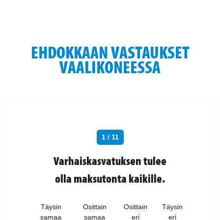
EHDOKKAAN VASTAUKSET
VAALIKONEESSA
1 / 11
Varhaiskasvatuksen tulee
olla maksutonta kaikille.
Täysin
Osittain
Osittain
Täysin
samaa
samaa
eri
eri