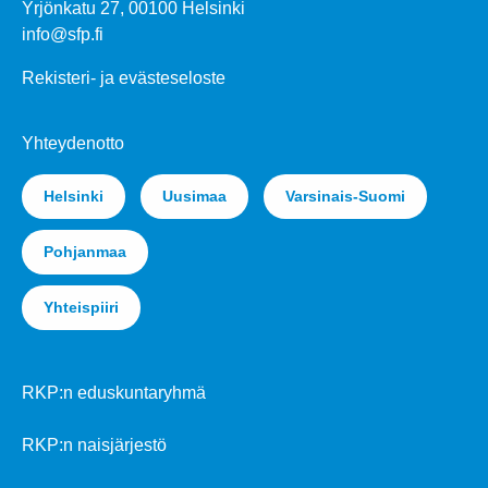
Yrjönkatu 27, 00100 Helsinki
info@sfp.fi
Rekisteri- ja evästeseloste
Yhteydenotto
Helsinki
Uusimaa
Varsinais-Suomi
Pohjanmaa
Yhteispiiri
RKP:n eduskuntaryhmä
RKP:n naisjärjestö