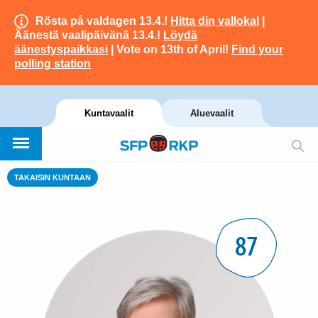
Rösta på valdagen 13.4.!
Hitta din vallokal
|
Äänestä vaalipäivänä 13.4.!
Löydä
äänestyspaikkasi
| Vote on 13th of April!
Find your
polling station
Kuntavaalit
Aluevaalit
TAKAISIN KUNTAAN
87