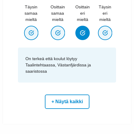
Täysin
Osittain
Osittain
Täysin
samaa
samaa
eri
eri
mieltä
mieltä
mieltä
mieltä
On terkeä että koulut löytyy
Taalintehtaassa, Västanfjärdissa ja
saaristossa
+ Näytä kaikki