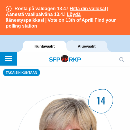
Rösta på valdagen 13.4.!
Hitta din vallokal
|
Äänestä vaalipäivänä 13.4.!
Löydä
äänestyspaikkasi
| Vote on 13th of April!
Find your
polling station
Kuntavaalit
Aluevaalit
TAKAISIN KUNTAAN
14