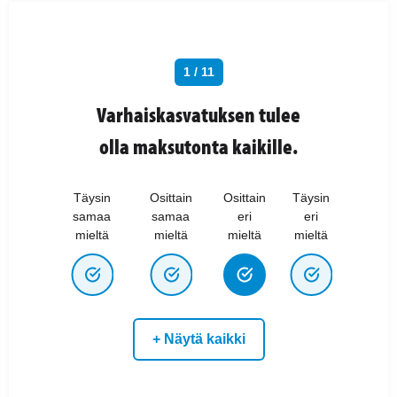
1 / 11
Varhaiskasvatuksen tulee
olla maksutonta kaikille.
Täysin
Osittain
Osittain
Täysin
samaa
samaa
eri
eri
mieltä
mieltä
mieltä
mieltä
+ Näytä kaikki