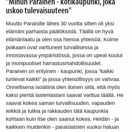
"Minun Parainen - kotikaupunki, joka
uskoo tulevaisuuteen"
Muutto Paraisille lähes 30 vuotta sitten oli yksi
elämäni parhaista päätöksistä. Täällä on hyvä
elämänlaatu ja olen osa hienoa yhteisöä. Kolme
poikaani ovat varttuneet turvallisessa ja
innostavassa ympäristössä, jossa on upeat koulut
ja monipuoliset harrastusmahdollisuudet.
Parainen on erityinen - kaupunki, jossa ”kaikki
tuntevat kaikki” ja jossa yhteisöllisyys on vahvaa.
Onnellisena isoäitinä olen iloinen siitä, että myös
kaksi pientä lastenlastani saavat varttua täällä. He
saavat kokea saman turvallisuuden, vapauden
leikkiä ja tutkia ja rakkauden tätä kaupunkia
kohtaan kuin itse olen saanut kokea. Heidän - ja
kaikkien muidenkin - paraislaisten vuoksi haluan