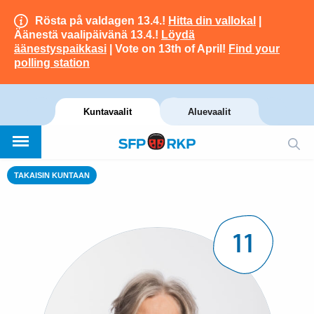
Rösta på valdagen 13.4.!
Hitta din vallokal
|
Äänestä vaalipäivänä 13.4.!
Löydä
äänestyspaikkasi
| Vote on 13th of April!
Find your
polling station
Kuntavaalit
Aluevaalit
TAKAISIN KUNTAAN
11